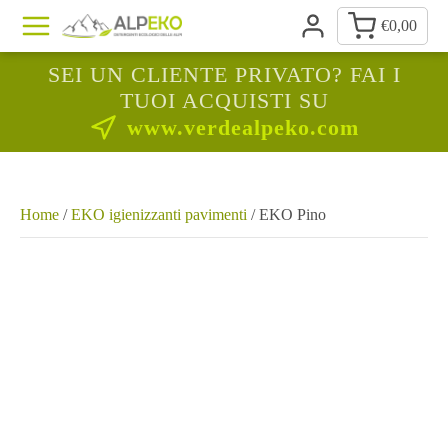
€
0,00
SEI UN CLIENTE PRIVATO? FAI I
TUOI ACQUISTI SU
www.verdealpeko.com
Home
/
EKO igienizzanti pavimenti
/ EKO Pino