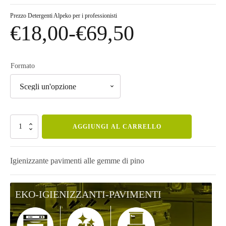
Prezzo
Detergenti Alpeko per i professionisti
€
18,00
-
€
69,50
Fascia
di
Formato
prezzo:
da
EKO
AGGIUNGI AL CARRELLO
Pino
quantità
€18,00
Igienizzante pavimenti alle gemme di pino
a
EKO-IGIENIZZANTI-PAVIMENTI
€69,50