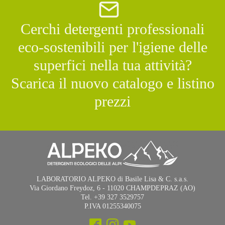
Cerchi detergenti professionali
eco-sostenibili per l'igiene delle
superfici nella tua attività?
Scarica il nuovo catalogo e listino
prezzi
LABORATORIO ALPEKO di Basile Lisa & C. s.a.s.
Via Giordano Freydoz, 6 - 11020 CHAMPDEPRAZ (AO)
Tel. +39 327 3529757
P.IVA 01255340075