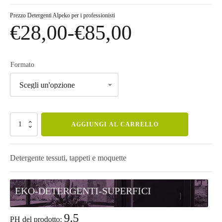
Prezzo
Detergenti Alpeko per i professionisti
€
28,00
-
€
85,00
Fascia
di
Formato
prezzo:
da
EKO
AGGIUNGI AL CARRELLO
Tex
quantità
€28,00
Detergente tessuti, tappeti e moquette
a
EKO-DETERGENTI-SUPERFICI
€85,00
9.5
PH del prodotto: