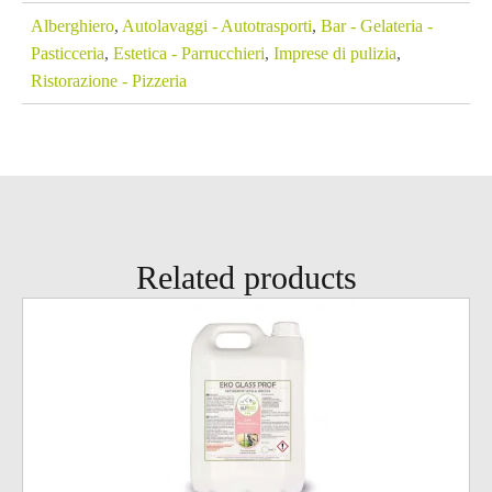
Alberghiero
,
Autolavaggi - Autotrasporti
,
Bar - Gelateria -
Pasticceria
,
Estetica - Parrucchieri
,
Imprese di pulizia
,
Ristorazione - Pizzeria
Related products
Questo
prodotto
ha
più
varianti.
Le
opzioni
possono
essere