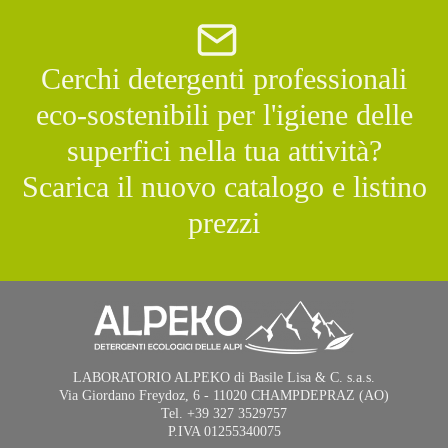
Cerchi detergenti professionali
eco-sostenibili per l'igiene delle
superfici nella tua attività?
Scarica il nuovo catalogo e listino
prezzi
LABORATORIO ALPEKO di Basile Lisa & C. s.a.s.
Via Giordano Freydoz, 6 - 11020 CHAMPDEPRAZ (AO)
Tel. +39 327 3529757
P.IVA 01255340075