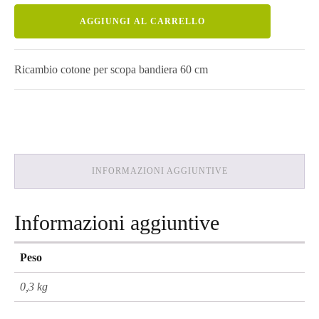
Ricambio
prezzo
prezzo
AGGIUNGI AL CARRELLO
scopa
Bandiera
quantità
originale
attuale
Ricambio cotone per scopa bandiera 60 cm
era:
è:
€10,00.
€6,00.
INFORMAZIONI AGGIUNTIVE
Informazioni aggiuntive
Peso
0,3 kg