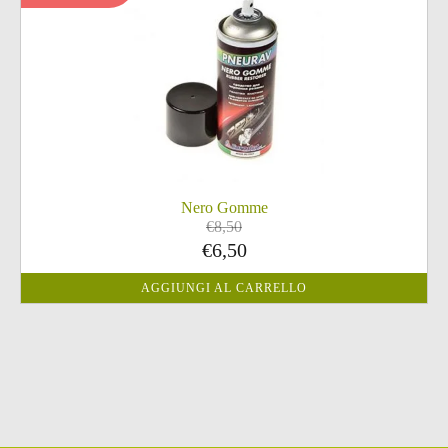
Nero Gomme
€
8,50
Il
Il
€
6,50
prezzo
prezzo
AGGIUNGI AL CARRELLO
originale
attuale
era:
è:
€8,50.
€6,50.