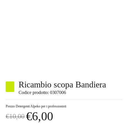
Ricambio scopa Bandiera
Codice prodotto: 0307006
Prezzo
Detergenti Alpeko per i professionisti
€
6,00
€
10,00
Il
Il