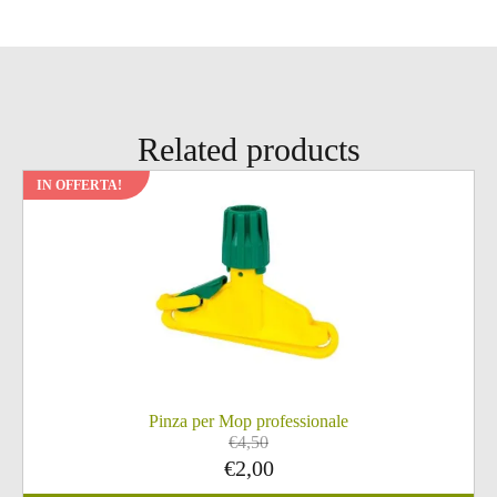
Related products
IN OFFERTA!
Pinza per Mop professionale
€
4,50
Il
Il
€
2,00
prezzo
prezzo