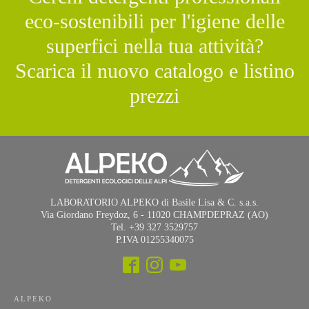
eco-sostenibili per l'igiene delle
superfici nella tua attività?
Scarica il nuovo catalogo e listino
prezzi
LABORATORIO ALPEKO di Basile Lisa & C. s.a.s.
Via Giordano Freydoz, 6 - 11020 CHAMPDEPRAZ (AO)
Tel. +39 327 3529757
P.IVA 01255340075
ALPEKO