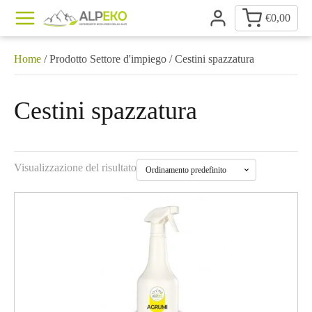
€
0,00
Home
/ Prodotto Settore d'impiego / Cestini spazzatura
Cestini spazzatura
Visualizzazione del risultato
Questo
prodotto
ha
più
varianti.
Le
opzioni
possono
essere