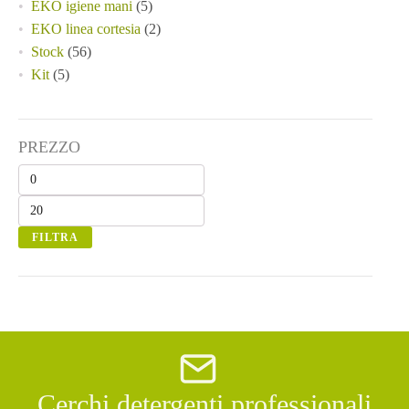
EKO igiene mani
(5)
EKO linea cortesia
(2)
Stock
(56)
Kit
(5)
PREZZO
Prezzo
Prezzo
Min
Max
FILTRA
Cerchi detergenti professionali