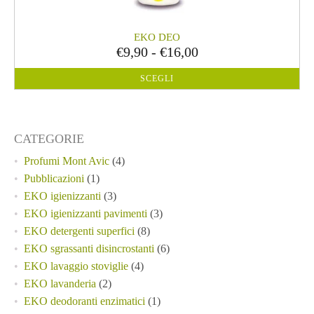
scelte
nella
EKO DEO
pagina
Fascia
€
9,90
-
€
16,00
del
di
prodotto
SCEGLI
prezzo:
da
€9,90
CATEGORIE
a
€16,00
Profumi Mont Avic
(4)
Pubblicazioni
(1)
EKO igienizzanti
(3)
EKO igienizzanti pavimenti
(3)
EKO detergenti superfici
(8)
EKO sgrassanti disincrostanti
(6)
EKO lavaggio stoviglie
(4)
EKO lavanderia
(2)
EKO deodoranti enzimatici
(1)