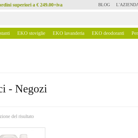
 ordini superiori a € 249.00+iva
BLOG
L'AZIEND
stanti
EKO stoviglie
EKO lavanderia
EKO deodoranti
Pe
ci - Negozi
zione del risultato