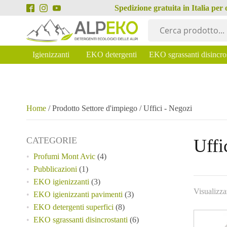
Spedizione gratuita in Italia per
Igienizzanti
EKO detergenti
EKO sgrassanti disincro
Home
/ Prodotto Settore d'impiego / Uffici - Negozi
CATEGORIE
Uffi
Profumi Mont Avic
(4)
Pubblicazioni
(1)
EKO igienizzanti
(3)
Visualizza
EKO igienizzanti pavimenti
(3)
EKO detergenti superfici
(8)
Questo
EKO sgrassanti disincrostanti
(6)
prodotto