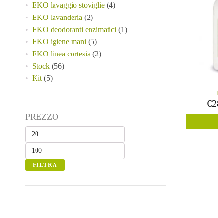
EKO lavaggio stoviglie
(4)
ha
EKO lavanderia
(2)
più
varianti.
EKO deodoranti enzimatici
(1)
Le
EKO igiene mani
(5)
opzioni
EKO linea cortesia
(2)
possono
Stock
(56)
essere
scelte
Kit
(5)
nella
pagina
€
2
del
prodotto
PREZZO
Prezzo
Prezzo
Min
Max
FILTRA