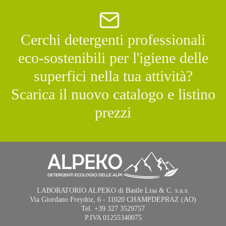
Cerchi detergenti professionali
eco-sostenibili per l'igiene delle
superfici nella tua attività?
Scarica il nuovo catalogo e listino
prezzi
LABORATORIO ALPEKO di Basile Lisa & C. s.a.s.
Via Giordano Freydoz, 6 - 11020 CHAMPDEPRAZ (AO)
Tel. +39 327 3529757
P.IVA 01255340075