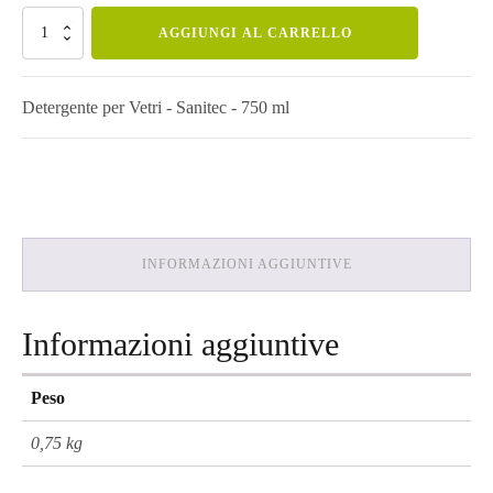
Cristal
prezzo
prezzo
AGGIUNGI AL CARRELLO
Vetri
quantità
originale
attuale
Detergente per Vetri - Sanitec - 750 ml
era:
è:
€4,75.
€2,80.
INFORMAZIONI AGGIUNTIVE
Informazioni aggiuntive
Peso
0,75 kg