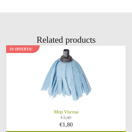
Related products
IN OFFERTA!
Mop Viscosa
€
3,40
Il
Il
€
1,80
prezzo
prezzo