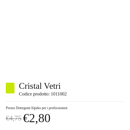
Cristal Vetri
Codice prodotto: 1011002
Prezzo
Detergenti Alpeko per i professionisti
€
2,80
€
4,75
Il
Il