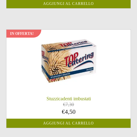
AGGIUNGI AL CARRELLO
originale
attuale
era:
è:
€3,40.
€1,80.
IN OFFERTA!
Stuzzicadenti imbustati
€
7,30
Il
Il
€
4,50
prezzo
prezzo
AGGIUNGI AL CARRELLO
originale
attuale
era:
è: